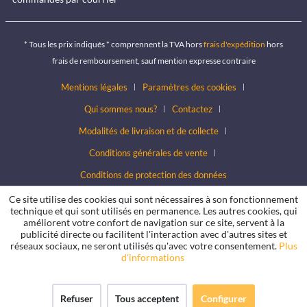
* Tous les prix indiqués * comprennent la TVA hors
frais d'expédition
hors
frais de remboursement, sauf mention expresse contraire
Mentions légales
Paramètres des cookies
Qui sommes nous?
Contactez
Modalités de livraison et de collecte
Conditions générales de vente
Conditions de protection des données
Ce site utilise des cookies qui sont nécessaires à son fonctionnement
technique et qui sont utilisés en permanence. Les autres cookies, qui
améliorent votre confort de navigation sur ce site, servent à la
publicité directe ou facilitent l'interaction avec d'autres sites et
réseaux sociaux, ne seront utilisés qu'avec votre consentement.
Plus
d'informations
Refuser
Tous acceptent
Configurer