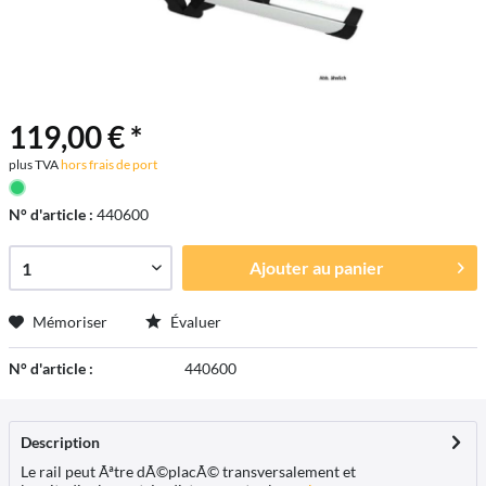
119,00 € *
plus TVA
hors frais de port
N° d'article :
440600
Ajouter au
panier
Mémoriser
Évaluer
N° d'article :
440600
Description
Le rail peut Ãªtre dÃ©placÃ© transversalement et