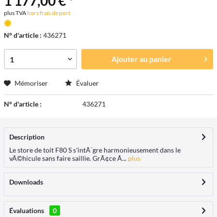
1 177,00 € *
plus TVA
hors frais de port
N° d'article :
436271
Ajouter au
panier
Mémoriser
Évaluer
N° d'article :
436271
Description
Le store de toit F80 S s'intÃ¨gre harmonieusement dans le
vÃ©hicule sans faire saillie. GrÃ¢ce Ã...
plus
Downloads
Évaluations
0