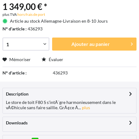
1 349,00 € *
plus TVA
hors frais de port
Article au stock Allemagne-Livraison en 8-10 Jours
N° d'article :
436293
Ajouter au
panier
Mémoriser
Évaluer
N° d'article :
436293
Description
Le store de toit F80 S s'intÃ¨gre harmonieusement dans le
vÃ©hicule sans faire saillie. GrÃ¢ce Ã...
plus
Downloads