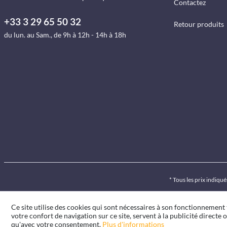
Contactez
+33 3 29 65 50 32
Retour produits
du lun. au Sam., de 9h à 12h - 14h à 18h
* Tous les prix indiq
Ce site utilise des cookies qui sont nécessaires à son fonctionnement
votre confort de navigation sur ce site, servent à la publicité directe o
qu'avec votre consentement.
Plus d'informations