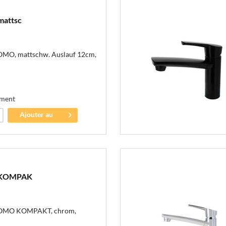
mattsc
OMO, mattschw. Auslauf 12cm,
ement
Ajouter au
panier
 KOMPAK
COMO KOMPAKT, chrom,