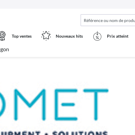
Top ventes
Nouveaux hits
Prix ​​atteint
rgon