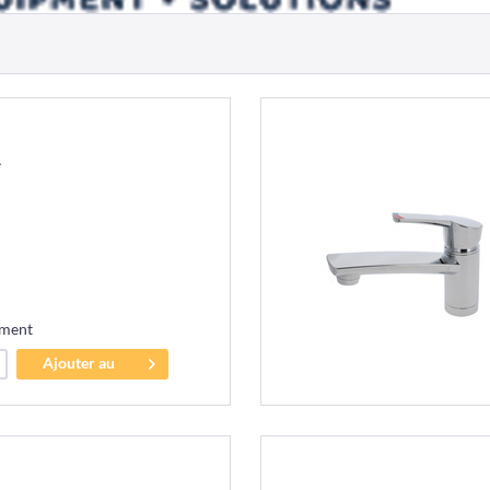
1
ement
Ajouter au
panier