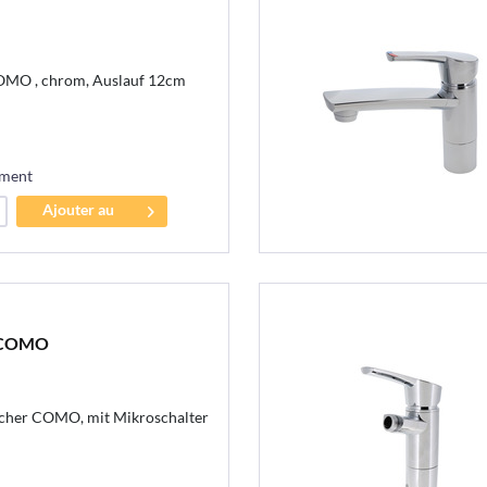
OMO , chrom, Auslauf 12cm
ement
Ajouter au
panier
. COMO
cher COMO, mit Mikroschalter