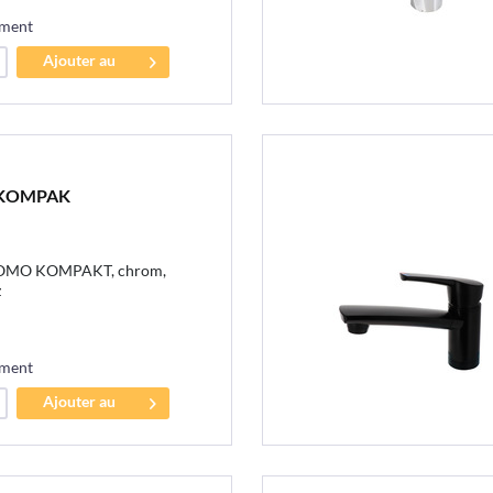
ement
Ajouter au
panier
 KOMPAK
COMO KOMPAKT, chrom,
z
ement
Ajouter au
panier