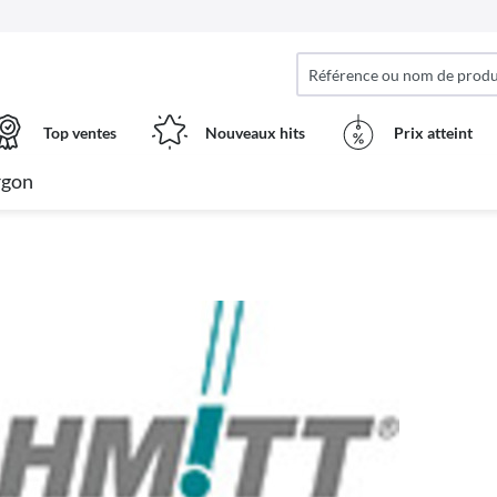
Top ventes
Nouveaux hits
Prix ​​atteint
rgon