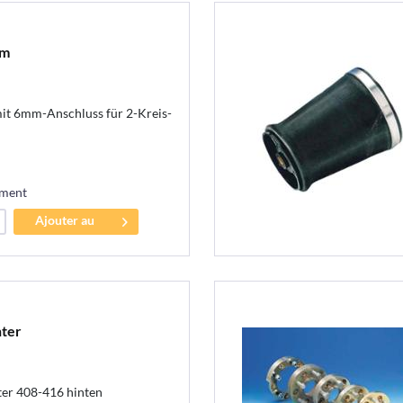
um
t 6mm-Anschluss für 2-Kreis-
ement
Ajouter au
panier
nter
ter 408-416 hinten