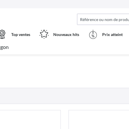
Top ventes
Nouveaux hits
Prix ​​atteint
rgon