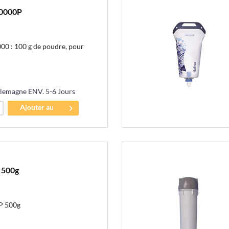
10000P
00 : 100 g de poudre, pour
llemagne ENV. 5-6 Jours
Ajouter au
panier
 500g
P 500g