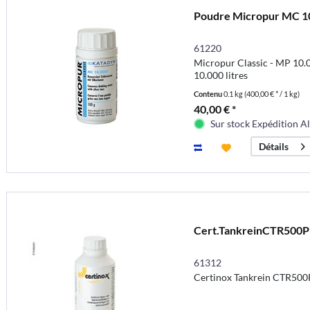
Poudre Micropur MC 
61220
Micropur Classic - MP 10.0
10.000 litres
Contenu
0.1 kg
(400,00 € * / 1 kg)
40,00 € *
Sur stock Expédition A
Détails
Cert.TankreinCTR500P
61312
Certinox Tankrein CTR500