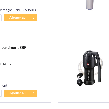
llemagne ENV. 5-6 Jours
Ajouter au
panier
ompartiment EBF
0 litres
ement
Ajouter au
panier