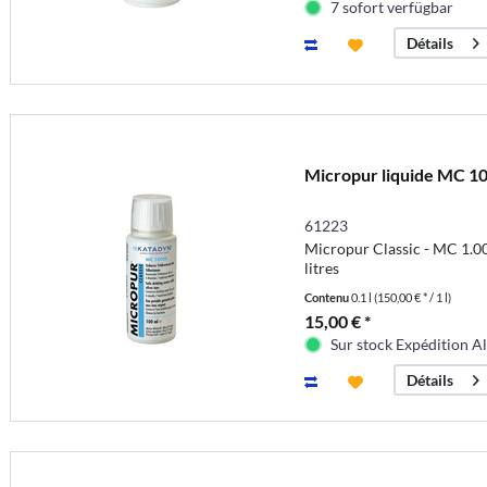
7 sofort verfügbar
Détails
Micropur liquide MC 1
61223
Micropur Classic - MC 1.00
litres
Contenu
0.1 l
(150,00 € * / 1 l)
15,00 € *
Sur stock Expédition A
Détails