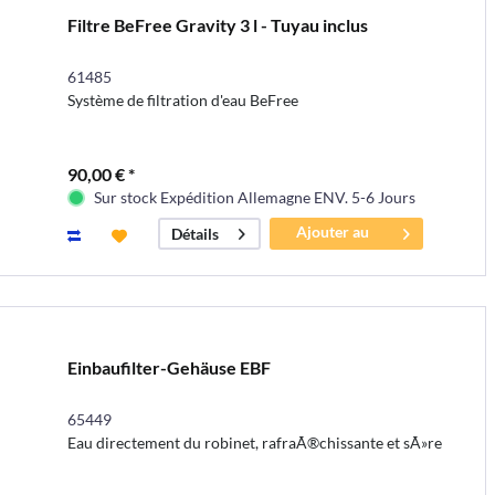
Filtre BeFree Gravity 3 l - Tuyau inclus
61485
Système de filtration d'eau BeFree
90,00 € *
Sur stock Expédition Allemagne ENV. 5-6 Jours
Ajouter au
Détails
panier
Einbaufilter-Gehäuse EBF
65449
Eau directement du robinet, rafraÃ®chissante et sÃ»re