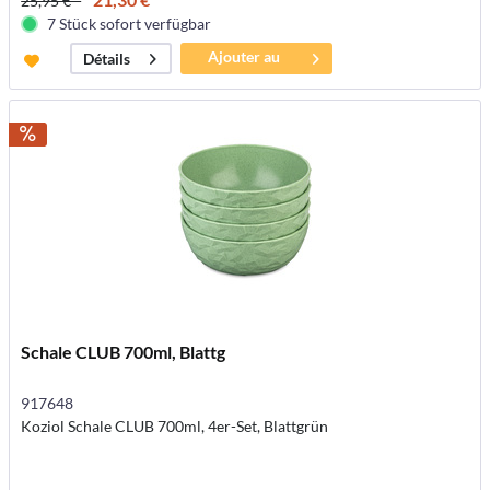
25,95 € *
7 Stück sofort verfügbar
Ajouter au
Détails
panier
Schale CLUB 700ml, Blattg
917648
Koziol Schale CLUB 700ml, 4er-Set, Blattgrün