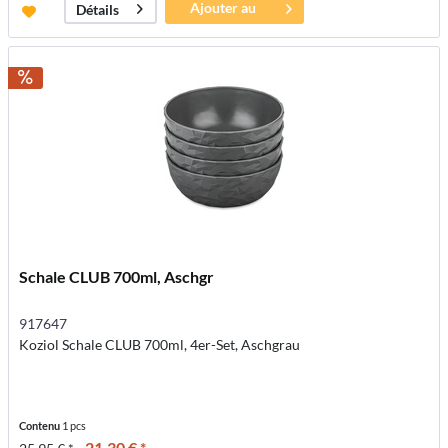
Ajouter au
Détails
panier
Schale CLUB 700ml, Aschgr
917647
Koziol Schale CLUB 700ml, 4er-Set, Aschgrau
Contenu
1 pcs
21,30 € *