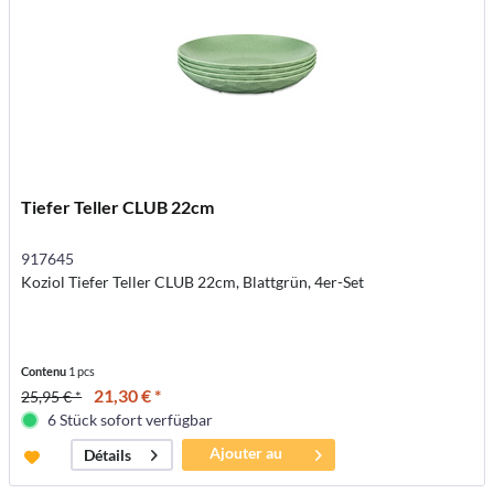
Tiefer Teller CLUB 22cm
917645
Koziol Tiefer Teller CLUB 22cm, Blattgrün, 4er-Set
Contenu
1 pcs
21,30 € *
25,95 € *
6 Stück sofort verfügbar
Ajouter au
Détails
panier