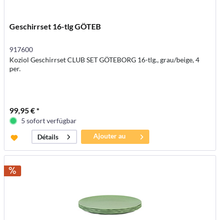
Geschirrset 16-tlg GÖTEB
917600
Koziol Geschirrset CLUB SET GÖTEBORG 16-tlg., grau/beige, 4
per.
99,95 € *
5 sofort verfügbar
Ajouter au
Détails
panier