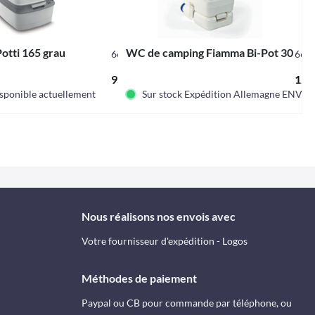
Potti 165 grau
WC de camping Fiamma Bi-Pot 30
660052
660
,95 € *
95,00 € *
124,
isponible actuellement
Sur stock Expédition Allemagne ENV. 5-
Nous réalisons nos envois avec
Votre fournisseur d'expédition - Logos
Méthodes de paiement
Paypal ou CB pour commande par téléphone, ou