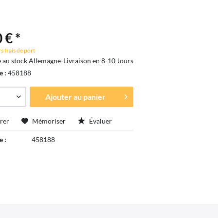
 € *
s frais de port
e au stock Allemagne-Livraison en 8-10 Jours
e :
458188
Ajouter au
panier
rer
Mémoriser
Évaluer
e :
458188