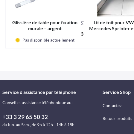
Glissière de table pour fixation
Lit de toit pour VW
57202
murale – argent
Mercedes Sprinter e
Contenu
1 pcs
39,95 € *
Pas disponible actuellement
Service d'assistance par téléphone
Service Shop
Conseil et assistance téléphonique au :
Contactez
+33 3 29 65 50 32
Retour produits
du lun. au Sam., de 9h à 12h - 14h à 18h