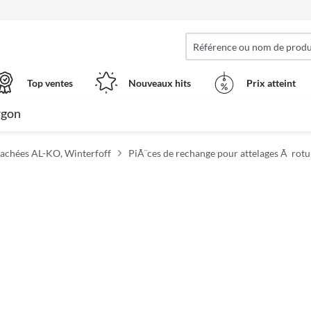
Top ventes
Nouveaux hits
Prix ​​atteint
rgon
tachées AL-KO, Winterfoff
PiÃ¨ces de rechange pour attelages Ã rotu