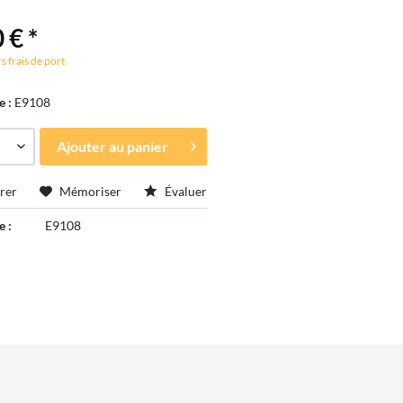
 € *
s frais de port
e :
E9108
Ajouter au
panier
rer
Mémoriser
Évaluer
e :
E9108