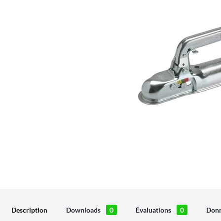
Description
Downloads
0
Évaluations
0
Donn