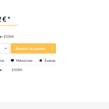
 € *
s frais de port
e :
E5504
Ajouter au
panier
rer
Mémoriser
Évaluer
e :
E5504