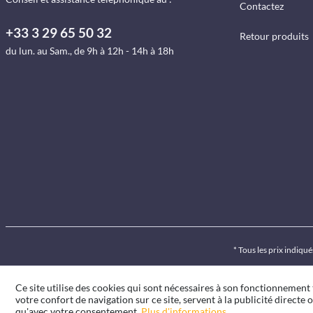
Contactez
+33 3 29 65 50 32
Retour produits
du lun. au Sam., de 9h à 12h - 14h à 18h
* Tous les prix indiq
Ce site utilise des cookies qui sont nécessaires à son fonctionnement
votre confort de navigation sur ce site, servent à la publicité directe o
qu'avec votre consentement.
Plus d'informations