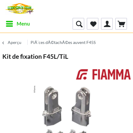
Menu
Aperçu
PiÃ¨ces dÃ©tachÃ©es auvent F45S
Kit de fixation F45L/TiL