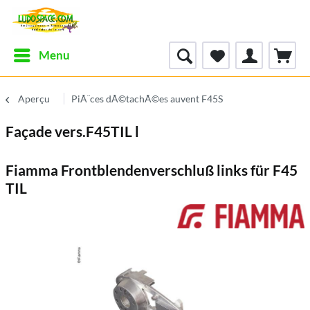
Menu
Aperçu
PiÃ¨ces dÃ©tachÃ©es auvent F45S
Façade vers.F45TIL l
Fiamma Frontblendenverschluß links für F45
TIL