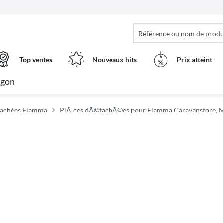
Top ventes
Nouveaux hits
Prix ​​atteint
rgon
tachées Fiamma
PiÃ¨ces dÃ©tachÃ©es pour Fiamma Caravanstore, M