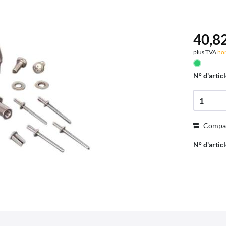
40,82
plus TVA
hor
N° d'articl
Compa
N° d'articl