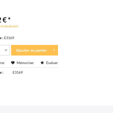
 € *
s frais de port
e :
E3169
Ajouter au
panier
rer
Mémoriser
Évaluer
e :
E3169