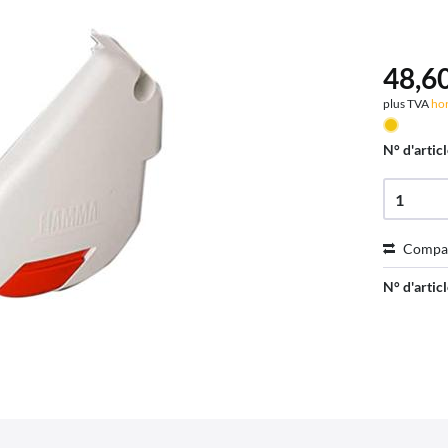
48,60
plus TVA
hor
N° d'articl
Compa
N° d'articl