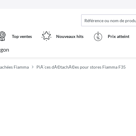
Top ventes
Nouveaux hits
Prix ​​atteint
rgon
tachées Fiamma
PiÃ¨ces dÃ©tachÃ©es pour stores Fiamma F35