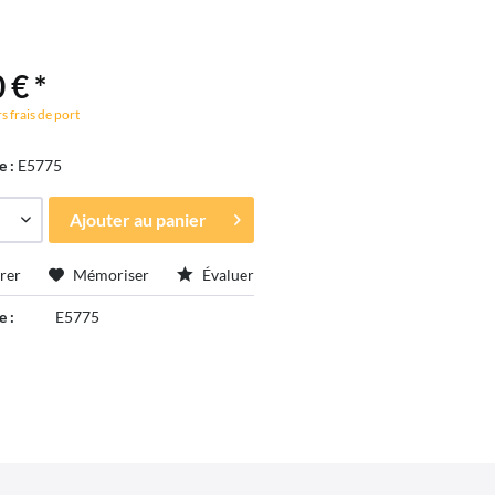
 € *
s frais de port
e :
E5775
Ajouter au
panier
rer
Mémoriser
Évaluer
e :
E5775