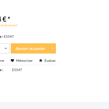
 € *
s frais de port
e :
E5547
Ajouter au
panier
rer
Mémoriser
Évaluer
e :
E5547