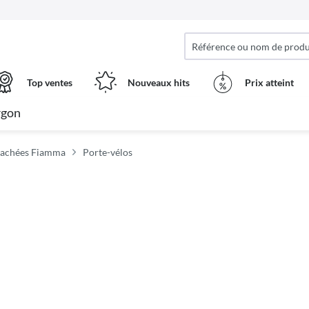
Top ventes
Nouveaux hits
Prix ​​atteint
rgon
tachées Fiamma
Porte-vélos