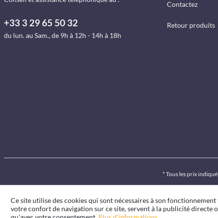
Contactez
+33 3 29 65 50 32
Retour produits
du lun. au Sam., de 9h à 12h - 14h à 18h
* Tous les prix indiq
Ce site utilise des cookies qui sont nécessaires à son fonctionnement
votre confort de navigation sur ce site, servent à la publicité directe o
qu'avec votre consentement.
Plus d'informations