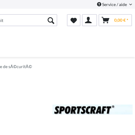
Service / aide
0,00 € *
re de sÃ©curitÃ©