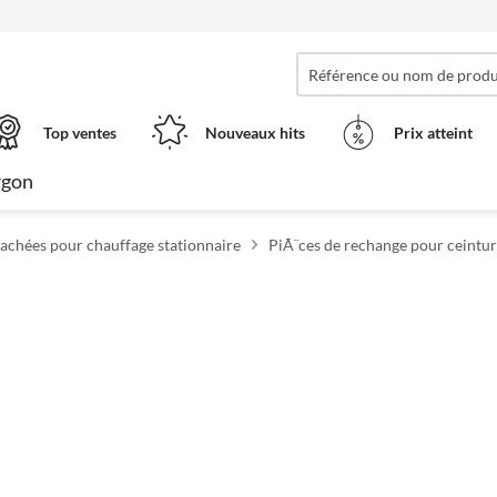
Top ventes
Nouveaux hits
Prix ​​atteint
rgon
tachées pour chauffage stationnaire
PiÃ¨ces de rechange pour ceintu