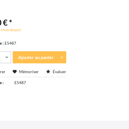
 € *
s frais de port
e :
E5487
Ajouter au
panier
rer
Mémoriser
Évaluer
e :
E5487