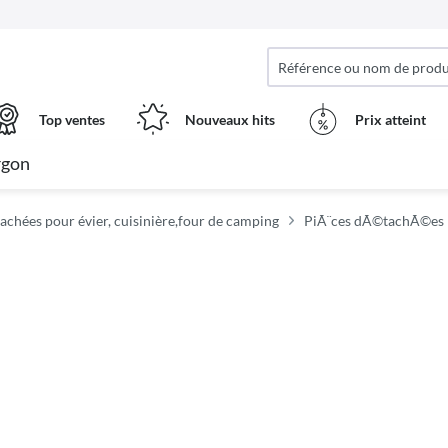
Top ventes
Nouveaux hits
Prix ​​atteint
rgon
achées pour évier, cuisinière,four de camping
PiÃ¨ces dÃ©tachÃ©es p