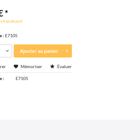
€ *
s frais de port
e :
E7105
Ajouter au
panier
rer
Mémoriser
Évaluer
e :
E7105