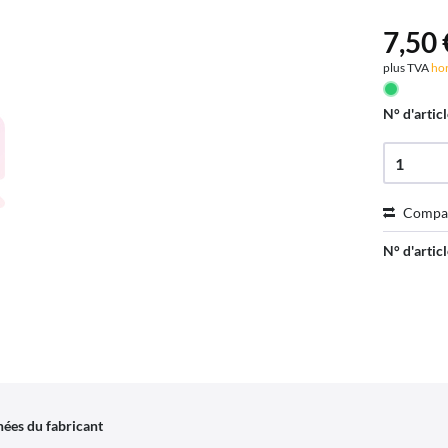
7,50 
plus TVA
hor
N° d'articl
Compa
N° d'articl
ées du fabricant