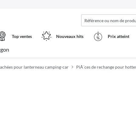
Top ventes
Nouveaux hits
Prix ​​atteint
rgon
tachées pour lanterneau camping-car
PiÃ¨ces de rechange pour hotte