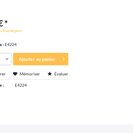
€ *
s frais de port
e :
E4224
Ajouter au
panier
rer
Mémoriser
Évaluer
e :
E4224