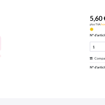
5,60 
plus TVA
hor
N° d'articl
Compa
N° d'articl