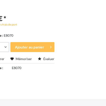
€ *
s frais de port
e :
E8070
Ajouter au
panier
rer
Mémoriser
Évaluer
e :
E8070