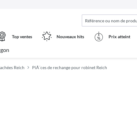
Top ventes
Nouveaux hits
Prix ​​atteint
rgon
tachées Reich
PiÃ¨ces de rechange pour robinet Reich