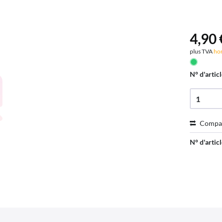
4,90 
plus TVA
hor
N° d'articl
Compa
N° d'articl