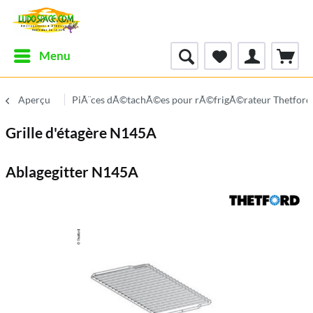
Menu
Aperçu
PiÃ¨ces dÃ©tachÃ©es pour rÃ©frigÃ©rateur Thetford
Grille d'étagère N145A
Ablagegitter N145A