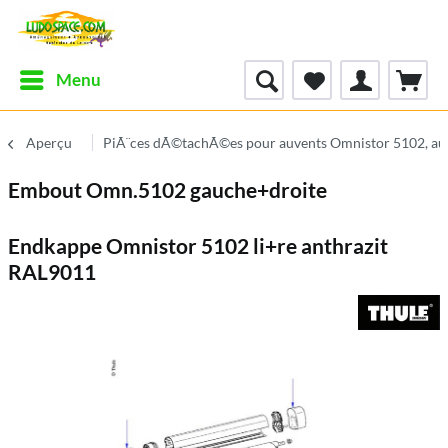
Menu
Aperçu
PiÃ¨ces dÃ©tachÃ©es pour auvents Omnistor 5102, a
Embout Omn.5102 gauche+droite
Endkappe Omnistor 5102 li+re anthrazit
RAL9011