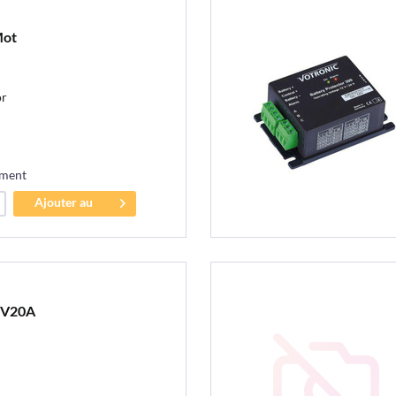
Mot
or
ement
Ajouter au
panier
2V20A