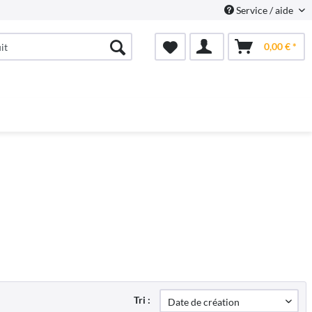
Service / aide
0,00 € *
Tri :