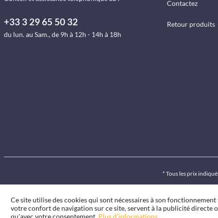
Contactez
+33 3 29 65 50 32
Retour produits
du lun. au Sam., de 9h à 12h - 14h à 18h
* Tous les prix indiq
Ce site utilise des cookies qui sont nécessaires à son fonctionnement
votre confort de navigation sur ce site, servent à la publicité directe o
qu'avec votre consentement.
Plus d'informations