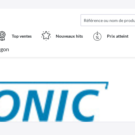
Top ventes
Nouveaux hits
Prix ​​atteint
rgon