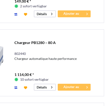
149,00 € *
2 sofort verfügbar
Ajouter au
Détails
panier
Chargeur PB1280 – 80 A
802440
Chargeur automatique haute performance
1 114,00 € *
10 sofort verfügbar
Ajouter au
Détails
panier