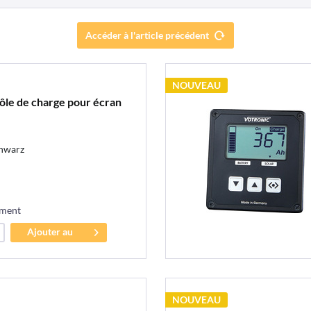
Accéder à l'article précédent
NOUVEAU
rôle de charge pour écran
chwarz
ement
Ajouter au
panier
NOUVEAU