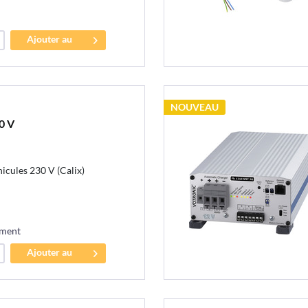
Ajouter au
panier
NOUVEAU
0 V
icules 230 V (Calix)
ement
Ajouter au
panier