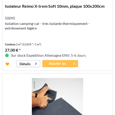
Isolateur Reimo X-trem Soft 10mm, plaque 100x200cm
50095
Isolation camping-car - très isolante thermiquement -
extrêmement légère
Contenu
2 m²
(13,50 € * / 1 m²)
27,00 € *
Sur stock Expédition Allemagne ENV. 5-6 Jours
Ajouter au
Détails
panier