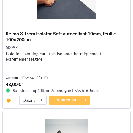
Reimo X-trem Isolator Soft autocollant 10mm, feuille
100x200cm
50097
Isolation camping-car - très isolante thermiquement -
extrêmement légère
Contenu
2 m²
(24,00 € * / 1 m²)
48,00 € *
Sur stock Expédition Allemagne ENV. 5-6 Jours
Ajouter au
Détails
panier