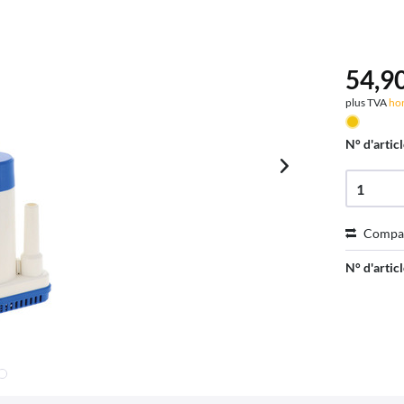
54,90
plus TVA
hor
N° d'articl
Compa
N° d'articl