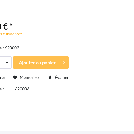
 € *
s frais de port
e :
620003
Ajouter au
panier
rer
Mémoriser
Évaluer
e :
620003